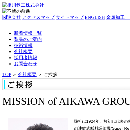
関連会社
アクセスマップ
サイトマップ
ENGLISH
金属加工 
新着情報一覧
製品のご案内
技術情報
会社概要
採用者情報
お問合わせ
TOP
＞
会社概要
＞
ご挨拶
MISSION of AIKAWA GRO
弊社は1924年、故初代代表
の連続式紙料調整機"Super 