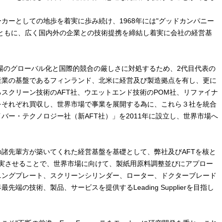
カーとしての地歩を着実に歩み続け、1968年には"グッドカンパニー
とともに、広く国内外の企業との技術提携を締結し着実に会社の経営基
市場のグローバル化と国際的競合の厳しさに対処するため、2代目代表の
産業の基盤であるフィンランド、北米に経営及び製造拠点を有し、更に
スクリーン技術のAFT社、ウエットエンド技術のPOM社、リファイナ
をそれぞれ買収し、世界市場で事業を展開する為に、これら３社を統合
バー・テクノロジー社（新AFT社）」を2011年に設立し、世界市場へ
諸先輩方が築いてくれた経営基盤を基礎として、弊社及びAFTを核と
強化充実させることで、世界市場に向けて、製紙用原料調整並びにアプロー
ニングプレート、スクリーンシリンダー、ローター、ドクターブレード
端の技術、製品、サービスを提供するLeading Supplierを目指し