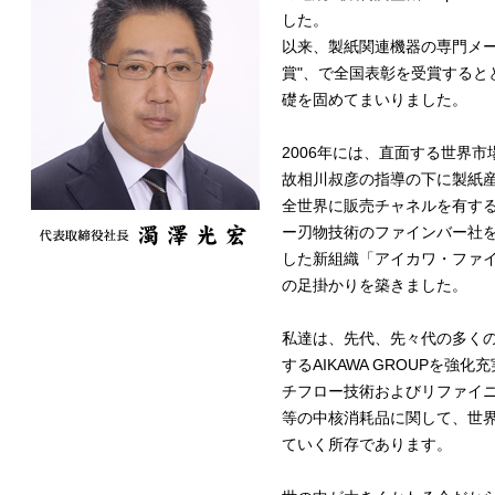
した。
以来、製紙関連機器の専門メー
賞"、で全国表彰を受賞する
礎を固めてまいりました。
2006年には、直面する世界
故相川叔彦の指導の下に製紙
全世界に販売チャネルを有する
ー刃物技術のファインバー社
した新組織「アイカワ・ファイ
の足掛かりを築きました。
私達は、先代、先々代の多くの
するAIKAWA GROUPを
チフロー技術およびリファイ
等の中核消耗品に関して、世界最先
ていく所存であります。