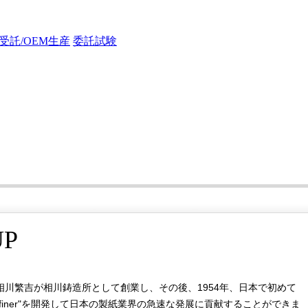
受託/OEM生産
委託試験
UP
の相川繁吉が相川鋳造所として創業し、その後、1954年、日本で初めて
Refiner"を開発して日本の製紙業界の急速な発展に貢献することができま