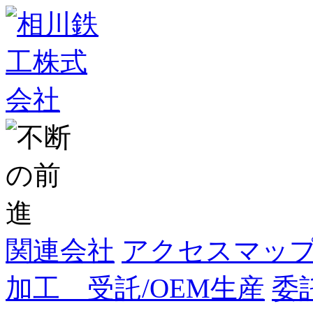
関連会社
アクセスマッ
加工 受託/OEM生産
委