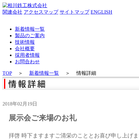
関連会社
アクセスマップ
サイトマップ
ENGLISH
新着情報一覧
製品のご案内
技術情報
会社概要
採用者情報
お問合わせ
TOP
＞
新着情報一覧
＞
情報詳細
2018年02月19日
展示会ご来場のお礼
拝啓 時下ますますご清栄のこととお喜び申し上げま