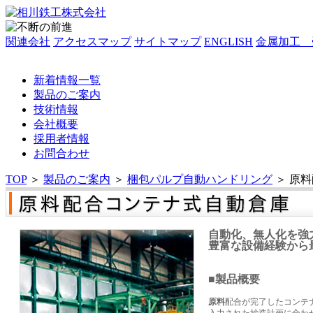
関連会社
アクセスマップ
サイトマップ
ENGLISH
金属加工 
新着情報一覧
製品のご案内
技術情報
会社概要
採用者情報
お問合わせ
TOP
＞
製品のご案内
＞
梱包パルプ自動ハンドリング
＞
原料
自動化、無人化を強
豊富な設備経験から
■製品概要
原料
配合が完了したコンテ