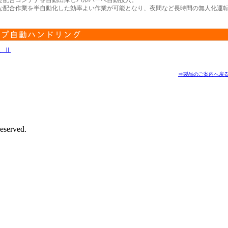
せ配合コンテナを自動出庫しパルパーへ自動投入。
な配合作業を半自動化した効率よい作業が可能となり、夜間など長時間の無人化運
、Ⅱ
⇒製品のご案内へ戻
eserved.