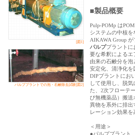
■製品概要
Pulp-POMp はPOM
システムの中核をなす
AIKAWA Gro
[図1]
パルプ
プラントに
要な希釈によるエ
由来の石鹸分を泡
安定化、清浄化を
DIPプラントに
して使用し、脱気
パルププラントでの泡・石鹸除去試験[図2]
た、2次フローテ
び無機薬品）搬送
異物を系外に排出
レーション効果を
＜用途＞
●パルププラント