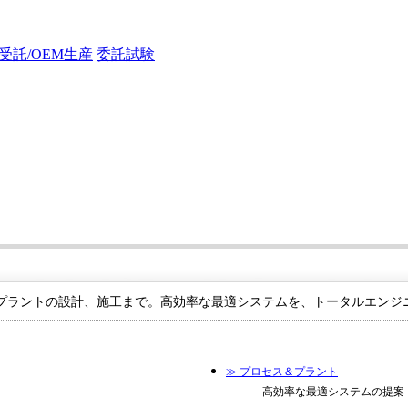
受託/OEM生産
委託試験
プラントの設計、施工まで。高効率な最適システムを、トータルエンジ
≫ プロセス＆プラント
高効率な最適システムの提案