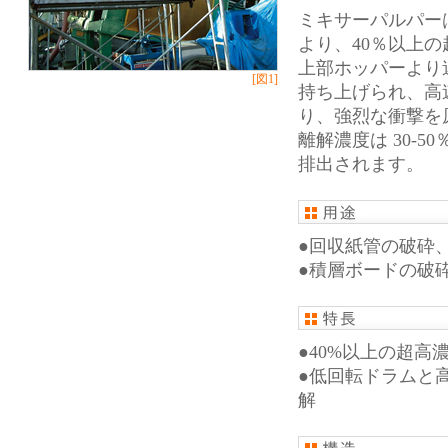
ミキサーパルパー
より、40％以上
上部ホッパーより
[図1]
持ち上げられ、高
り、強烈な衝撃を
離解濃度は 30-
排出されます。
●回収紙管の破砕
●積層ボードの破
●40%以上の超高
●低回転ドラムと
解