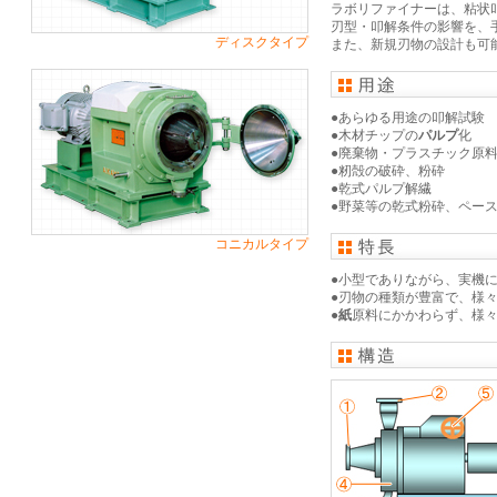
ラボリファイナーは、粘状
刃型・叩解条件の影響を、
ディスクタイプ
また、新規刃物の設計も可
●あらゆる用途の叩解試験
●木材チップの
パルプ
化
●廃棄物・プラスチック原
●籾殻の破砕、粉砕
●乾式パルプ解繊
●野菜等の乾式粉砕、ペー
コニカルタイプ
●小型でありながら、実機
●刃物の種類が豊富で、様
●
紙
原料にかかわらず、様