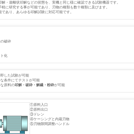
叩解・遊離状叩解などの状態を、実機と同じ様に確認できる試験機器です。
手軽に研究する事が可能であり、刃物の種類も数十種類に及びます。
能であり、あらゆる叩解試験に対応可能です。
料の破砕
スト化
に即した試験が可能
々な条件にてテストが可能
々な原料の
叩解・破砕・解繊・粉砕
が可能
①原料入口
②原料出口
③ドレン
④ケーシングと内蔵刃物
⑤刃物隙間調整ハンドル