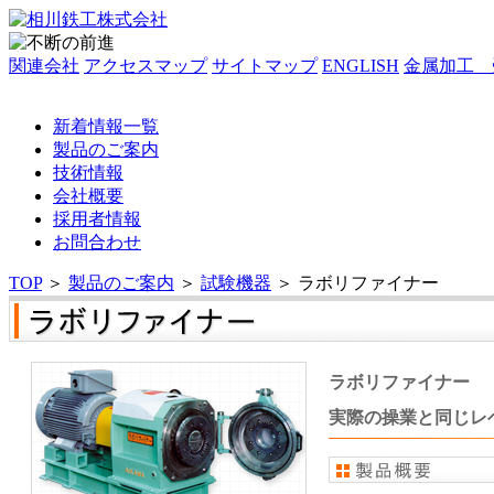
関連会社
アクセスマップ
サイトマップ
ENGLISH
金属加工 
新着情報一覧
製品のご案内
技術情報
会社概要
採用者情報
お問合わせ
TOP
＞
製品のご案内
＞
試験機器
＞
ラボリファイナー
ラボリファイナー
実際の操業と同じレ