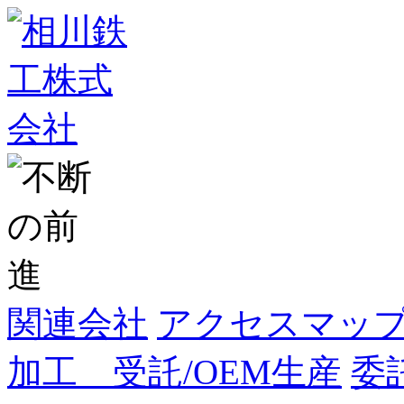
関連会社
アクセスマッ
加工 受託/OEM生産
委