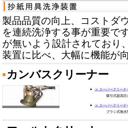
製品品質の向上、コストダ
を連続洗浄する事が重要で
が無いよう設計されており
装置に比べ、大幅に機能が
カンバスクリーナー
■
≫ スーパークリーナ
吸引式超高圧
≫ スーパークリーナ
ブラシ式無水