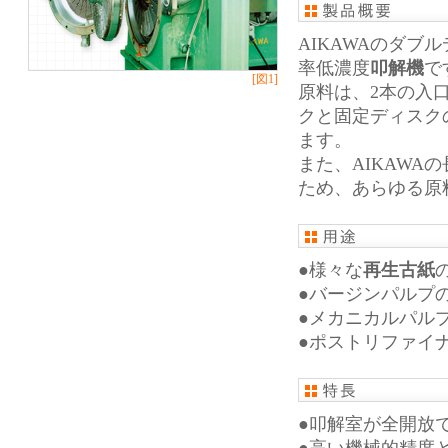
AIKAWAのダ
率低濃度
叩解機
で
[図1]
原料は、2本の入
クと固定ディスク
ます。
また、AIKAW
ため、あらゆる原
●様々な
再生古紙
●バージンパルプ
●メカニカルパル
●ポストリファイ
●叩解室が全開放