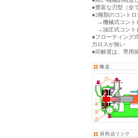
●高い機械的精度
●豊富な刃型（全
●2種類のコント
→機械式コントロ
→油圧式コントロ
●フローティング
力ロスが無い
●叩解度は、専用