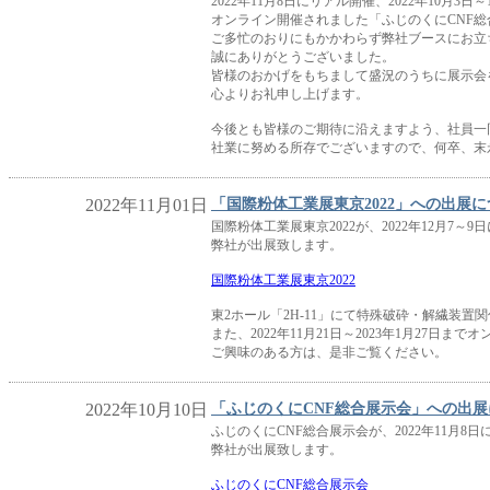
2022年11月8日にリアル開催、2022年10月3日～
オンライン開催されました「ふじのくにCNF
ご多忙のおりにもかかわらず弊社ブースにお立
誠にありがとうございました。
皆様のおかげをもちまして盛況のうちに展示会
心よりお礼申し上げます。
今後とも皆様のご期待に沿えますよう、社員一
社業に努める所存でございますので、何卒、末
2022年11月01日
「国際粉体工業展東京2022」への出展
国際粉体工業展東京2022が、2022年12月7
弊社が出展致します。
国際粉体工業展東京2022
東2ホール「2H-11」にて特殊破砕・解繊装置
また、2022年11月21日～2023年1月27日
ご興味のある方は、是非ご覧ください。
2022年10月10日
「ふじのくにCNF総合展示会」への出
ふじのくにCNF総合展示会が、2022年11月
弊社が出展致します。
ふじのくにCNF総合展示会