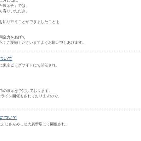
11月15日に
総合展示会」では、
ち寄りいただき、
を執り行うことができましたことを
同全力をあげて
永くご愛顧くださいますようお願い申しあげます。
について
～9日に東京ビッグサイトにて開催され、
関係の展示を予定しております。
までオンライン開催もされておりますので、
展について
8日にふじさんめっせ大展示場にて開催され、