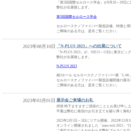
「第5回国際セルロース学会」が9月26～29日
弊社が出展致します。
第5回国際セルロース学会
セルロースナノファイバー製造設備、特徴と用
ご興味のある方は、是非ご覧ください。
2023年08月10日
「N-PLUS 2023」への出展について
「N-PLUS 2023」が、9月13～15日に東京
弊社が出展致します。
N-PLUS 2023
南3ホール セルロースナノファイバー展「L-06
セルロースナノファイバー製造設備関連の展示
ご興味のある方は、是非ご覧ください。
2023年03月01日
展示会ご来場のお礼
拝啓 時下ますますご清栄のこととお喜び申し
平素は弊社に格別のお引き立てを賜り厚く御礼
2023年2月1日～3日にリアル開催、2022年12月1
オンライン開催されました「nano tech 2023」
ご多忙のおりにもかかわらず弊社ブースにお立