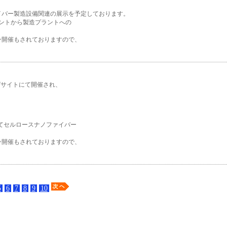
イバー製造設備関連の展示を予定しております。
ントから製造プラントへの
ライン開催もされておりますので、
ビッグサイトにて開催され、
」にてセルロースナノファイバー
ライン開催もされておりますので、
5
6
7
8
9
10