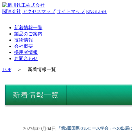
関連会社
アクセスマップ
サイトマップ
ENGLISH
新着情報一覧
製品のご案内
技術情報
会社概要
採用者情報
お問合わせ
TOP
＞
新着情報一覧
2023年09月04日
「第5回国際セルロース学会」への出展