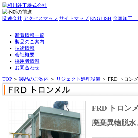
関連会社
アクセスマップ
サイトマップ
ENGLISH
金属加工 
新着情報一覧
製品のご案内
技術情報
会社概要
採用者情報
お問合わせ
TOP
＞
製品のご案内
＞
リジェクト処理設備
＞
FRD トロン
FRD トロン
廃棄異物脱水