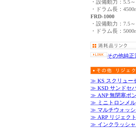
・設備動力：5.5～7
・ドラム長：4500
FRD-1000
・設備動力：7.5～
・ドラム長：5000
その他純正
≫ KS スクリュ
≫ KSD サンド
≫ ANP 無閉塞ポ
≫ ミニトロンメル
≫ マルチウォッ
≫ ARP リジェク
≫ インクラッシ