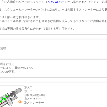
、主に高濃度パルパーのスクリーン（
ペアパルパー
）から排出されたリジェクト処
は、スクリューセパレーターのバットに注がれ、水は内蔵するストレーナーにより
より上部へ運ばれ排出されます。
のスパイラル形状に設計されており大きな異物が混入してもスクリューに異物が絡
形状は実際の使操業条件に合わせて設計する事も可能です。
ト
処理
処理を行える
ューにより、異物が絡まない
ナンスが容易
①入口
②出口
③粗大異物排出口
④スクリュー
⑤ストレーナー