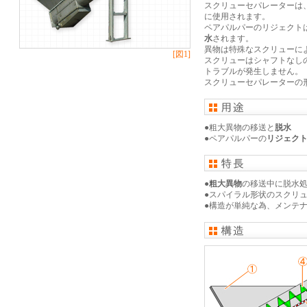
スクリューセパレーターは
に使用されます。
ペアパルパーのリジェクト
水
されます。
異物は特殊なスクリューに
[図1]
スクリューはシャフトなし
トラブルが発生しません。
スクリューセパレーターの
●粗大異物の移送と
脱水
●ペアパルパーの
リジェク
●
粗大異物
の移送中に脱水
●スパイラル形状のスクリ
●構造が単純な為、メンテ