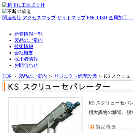
関連会社
アクセスマップ
サイトマップ
ENGLISH
金属加工 
新着情報一覧
製品のご案内
技術情報
会社概要
採用者情報
お問合わせ
TOP
＞
製品のご案内
＞
リジェクト処理設備
＞
KS スクリ
KS スクリューセパ
粗大異物の移送、脱