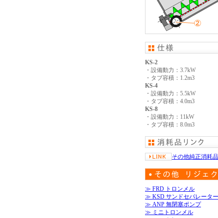
KS-2
・設備動力：3.7kW
・タブ容積：1.2m3
KS-4
・設備動力：5.5kW
・タブ容積：4.0m3
KS-8
・設備動力：11kW
・タブ容積：8.0m3
その他純正消耗
≫ FRD トロンメル
≫ KSD サンドセパレータ
≫ ANP 無閉塞ポンプ
≫ ミニトロンメル