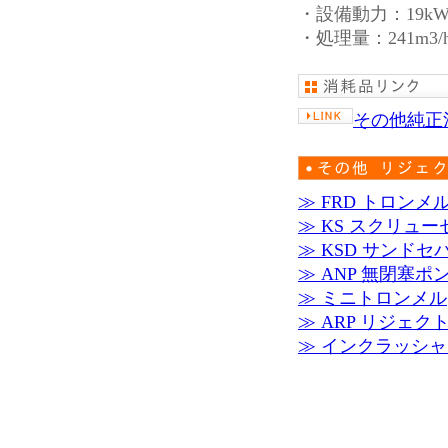
・設備動力：19k
・処理量：241m3/
その他純正
≫ FRD トロンメ
≫ KS スクリュ
≫ KSD サンド
≫ ANP 無閉塞ポ
≫ ミニトロンメル
≫ ARP リジェク
≫ インクラッシ